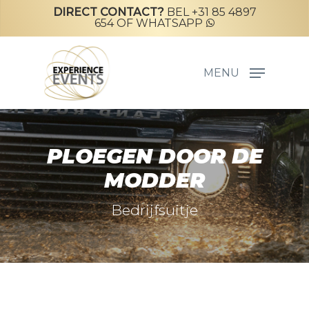
Skip
DIRECT CONTACT?
BEL +31 85 4897
654
OF
WHATSAPP
to
main
content
MENU
PLOEGEN DOOR DE
MODDER
Bedrijfsuitje