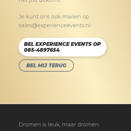
het jou uitkomt.
Je kunt ons ook mailen op
sales@experienceevents.nl
BEL EXPERIENCE EVENTS OP
085-4897654
BEL MIJ TERUG
Dromen is leuk, maar dromen