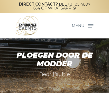
Skip
DIRECT CONTACT?
BEL +31 85 4897
654
OF
WHATSAPP
to
main
content
MENU
PLOEGEN DOOR DE
MODDER
Bedrijfsuitje