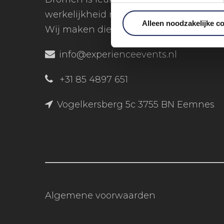
werkelijkheid maken is nog veel leuker
Alleen noodzakelijke c
Wij maken die dromen bereikbaar!
info@experienceevents.nl
+31 85 4897 651
Vogelkersberg 5c 3755 BN Eemnes
Algemene voorwaarden