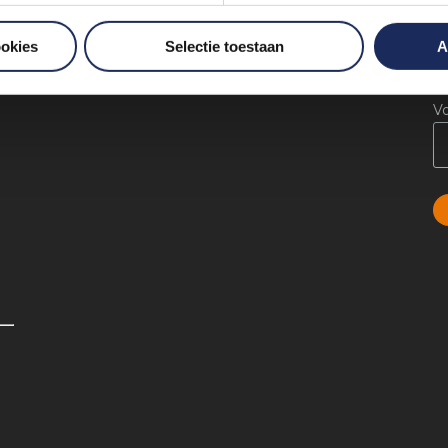
.
E
ookies
Selectie toestaan
A
V