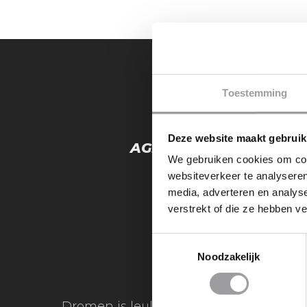
Toestemming
PREVIOUS 
Deze website maakt gebruik
AGENDA: RIB-BOOT VA
We gebruiken cookies om cont
websiteverkeer te analyseren
media, adverteren en analys
verstrekt of die ze hebben v
Toestemmingsselectie
Noodzakelijk
Dromen is leuk, maar dromen