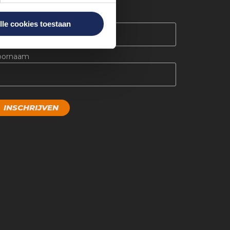
*
-mail
lle cookies toestaan
oornaam