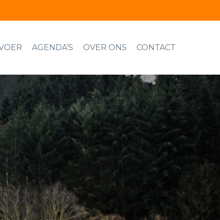
VOER
AGENDA’S
OVER ONS
CONTACT