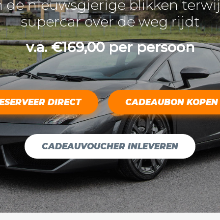
 de nieuwsgierige blikken terwijl
supercar over de weg rijdt
v.a. €169,00 per persoon
ESERVEER DIRECT
CADEAUBON KOPEN
CADEAUVOUCHER INLEVEREN