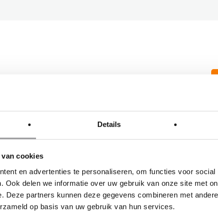
rschijnlijk al voordat je ‘m ziet. Met
 behoorlijk! Maar ook zijn looks zullen
liaanse design met de strakke lijnen
Details
ige blikken als je over de openbare weg
e eerst nog een korte uitleg en
 van cookies
 een blik onder de motorkap bij. Zeg
ent en advertenties te personaliseren, om functies voor social
0 kilometer per uur kunt halen, is wel
. Ook delen we informatie over uw gebruik van onze site met on
e. Deze partners kunnen deze gegevens combineren met andere i
erzameld op basis van uw gebruik van hun services.