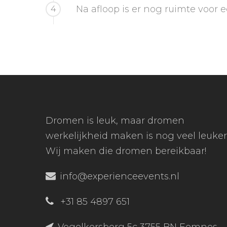
Na afloop is er nog ruimte voor
4
Dromen is leuk, maar dromen
werkelijkheid maken is nog veel leuker
Wij maken die dromen bereikbaar!
info@experienceevents.nl
+31 85 4897 651