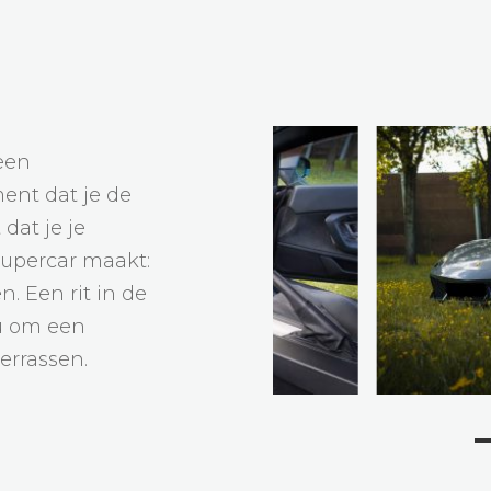
een
ent dat je de
dat je je
supercar maakt:
n. Een rit in de
au om een
verrassen.