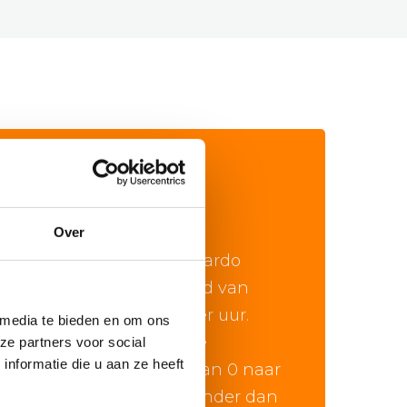
WIST JE DAT…
Over
De Lamborghini Gallardo
haalt een topsnelheid van
maar liefst 325 km per uur.
 media te bieden en om ons
Bovendien gaat deze
ze partners voor social
nformatie die u aan ze heeft
Italiaanse supercar van 0 naar
100 km per uur in minder dan