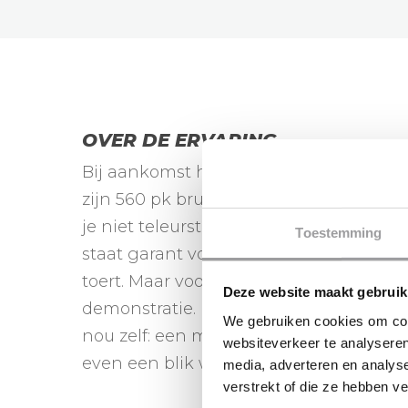
OVER DE ERVARING
Bij aankomst hoor je de Lamborghini waa
zijn 560 pk brult deze supercar namelijk
je niet teleurstellen. Het prachtige Ita
Toestemming
staat garant voor flink wat nieuwsgier
toert. Maar voordat het zover is, krijg j
Deze website maakt gebruik
demonstratie. Daar hoort uiteraard ook
We gebruiken cookies om cont
nou zelf: een motor waarmee je ruim 30
websiteverkeer te analyseren
even een blik waard!
media, adverteren en analys
verstrekt of die ze hebben v