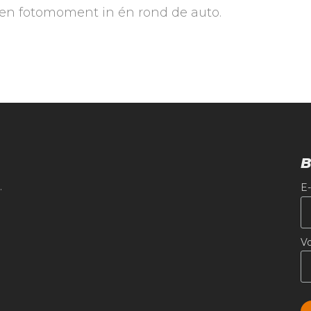
 een fotomoment in én rond de auto.
B
.
E
V