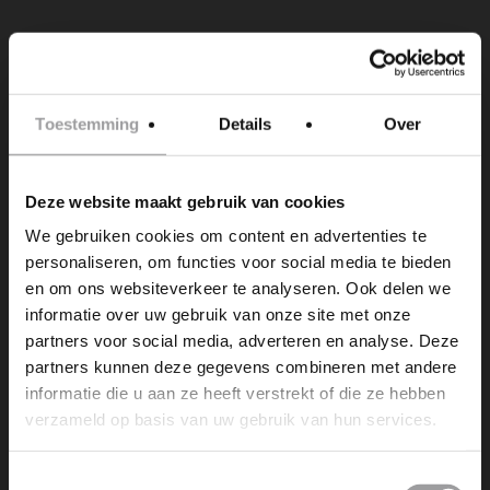
NEXT POST
AGENDA: MERCEDES AMG GT
Toestemming
Details
Over
Deze website maakt gebruik van cookies
We gebruiken cookies om content en advertenties te
personaliseren, om functies voor social media te bieden
en om ons websiteverkeer te analyseren. Ook delen we
informatie over uw gebruik van onze site met onze
Dromen is leuk, maar dromen
partners voor social media, adverteren en analyse. Deze
werkelijkheid maken is nog veel
partners kunnen deze gegevens combineren met andere
leuker. Wij maken die dromen
informatie die u aan ze heeft verstrekt of die ze hebben
bereikbaar!
verzameld op basis van uw gebruik van hun services.
info@experienceevents.nl
Toestemmingsselectie