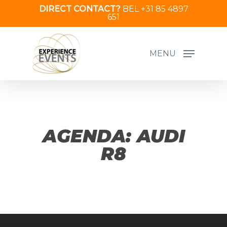
Skip
DIRECT CONTACT?
BEL +31 85 4897
651
to
main
content
MENU
AGENDA: AUDI
R8