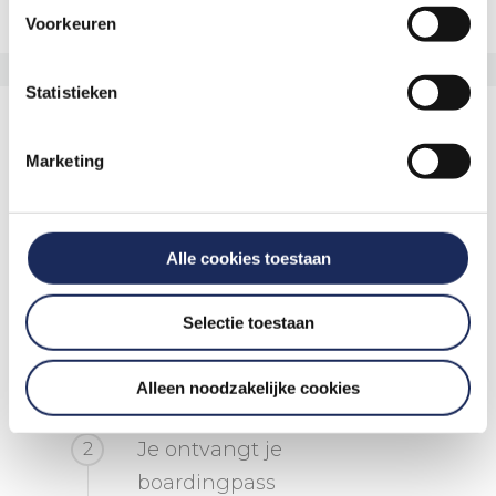
Voorkeuren
[elfsight_facebook_reviews id=”1″]
Statistieken
Marketing
HOE ZIET HET PROGRAMMA ERUIT?
Alle cookies toestaan
Selectie toestaan
Ontvangst op locatie.
1
Alleen noodzakelijke cookies
Je ontvangt je
2
boardingpass