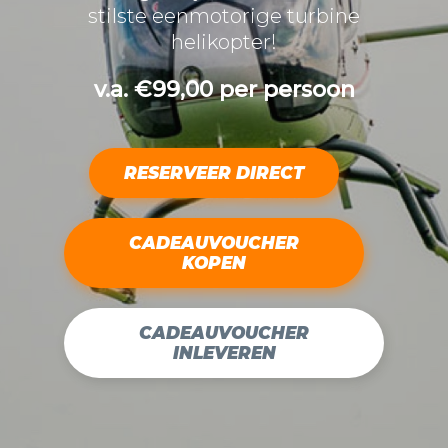
stilste eenmotorige turbine
helikopter!
v.a. €99,00 per persoon
RESERVEER DIRECT
CADEAUVOUCHER
KOPEN
CADEAUVOUCHER
INLEVEREN