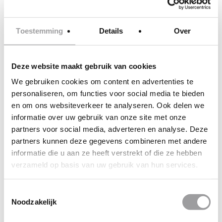
ervaart hoe bijzonder het is om
de wereld van boven te
Toestemming
Details
Over
bekijken. Je blijft ongeveer zes
minuten in de lucht en in die
Deze website maakt gebruik van cookies
tijd beleef je onvergetelijke
We gebruiken cookies om content en advertenties te
momenten; wat een gave
personaliseren, om functies voor social media te bieden
ervaring! Zodra je weer met
en om ons websiteverkeer te analyseren. Ook delen we
beide benen op de grond staat
informatie over uw gebruik van onze site met onze
partners voor social media, adverteren en analyse. Deze
krijg je de mogelijkheid om een
partners kunnen deze gegevens combineren met andere
foto te maken met de
informatie die u aan ze heeft verstrekt of die ze hebben
helikopter.
verzameld op basis van uw gebruik van hun services.
BESTEL DEZE ERVARING
Toestemmingsselectie
Noodzakelijk