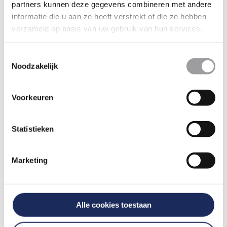
partners kunnen deze gegevens combineren met andere
Eindhoven en Leeuwarden.
informatie die u aan ze heeft verstrekt of die ze hebben
Bekijk de agenda voor de
verzameld op basis van uw gebruik van hun services.
mogelijkheden.
Toestemmingsselectie
Noodzakelijk
BESTEL DEZE ERVARING
Voorkeuren
Statistieken
WIST JE DAT…
Marketing
Experience Events
verschillende
slipcursussen aanbiedt?
Alle cookies toestaan
Je kunt kiezen voor