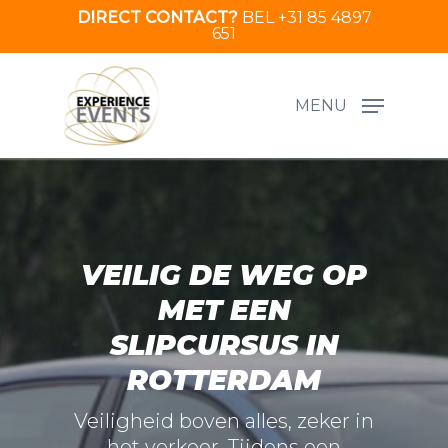
Skip
DIRECT CONTACT?
BEL +31 85 4897
651
to
main
content
MENU
VEILIG DE WEG OP
MET EEN
SLIPCURSUS IN
ROTTERDAM
Veiligheid boven alles, zeker in
het verkeer. Tijdens een