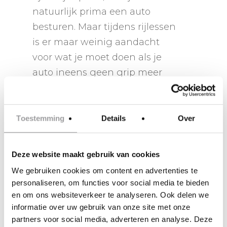
natuurlijk prima een auto
besturen. Maar tijdens rijlessen
is er maar weinig aandacht
voor wat je moet doen als je
auto ineens geen grip meer
heeft. Tijdens een slipcursus
ontdek je niet alleen hoe je
kunt omgaan met een
Toestemming
Details
Over
slippende auto, maar leer je ook
waarom dit gebeurt en hoe je
Deze website maakt gebruik van cookies
hierop kunt anticiperen.
We gebruiken cookies om content en advertenties te
personaliseren, om functies voor social media te bieden
De slipcursus kan gevolgd
en om ons websiteverkeer te analyseren. Ook delen we
informatie over uw gebruik van onze site met onze
worden in de volgende
partners voor social media, adverteren en analyse. Deze
plaatsen: Breda, Den Haag,