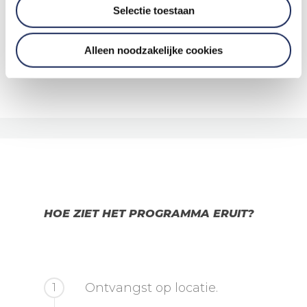
cursussen van één, twee
Selectie toestaan
of drie uur.
Alleen noodzakelijke cookies
[elfsight_facebook_reviews id=”1″]
HOE ZIET HET PROGRAMMA ERUIT?
Ontvangst op locatie.
1