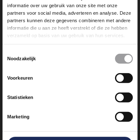
AANTAL MINUTEN EXPERIENCE (FERRARI)
informatie over uw gebruik van onze site met onze
(PROMOTIE)
partners voor social media, adverteren en analyse. Deze
partners kunnen deze gegevens combineren met andere
informatie die u aan ze heeft verstrekt of die ze hebben
verzameld op basis van uw gebruik van hun services.
Toestemmingsselectie
Noodzakelijk
Dromen is leuk, maar dromen
werkelijkheid maken is nog veel
Voorkeuren
leuker. Wij maken die dromen
bereikbaar!
Statistieken
info@experienceevents.nl
Marketing
+31 85 4897 651
Vogelkersberg 5c 3755 BN