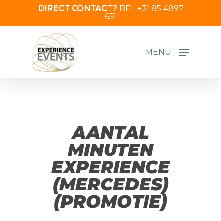
Skip
DIRECT CONTACT?
BEL +31 85 4897
651
to
main
content
MENU
AANTAL
MINUTEN
EXPERIENCE
(MERCEDES)
(PROMOTIE)