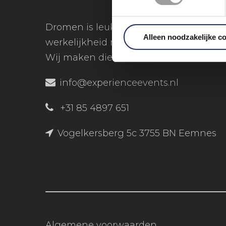
Dromen is leuk, maar dromen
Alleen noodzakelijke c
werkelijkheid maken is nog veel leuker
Wij maken die dromen bereikbaar!
info@experienceevents.nl
+31 85 4897 651
Vogelkersberg 5c 3755 BN Eemnes
Algemene voorwaarden