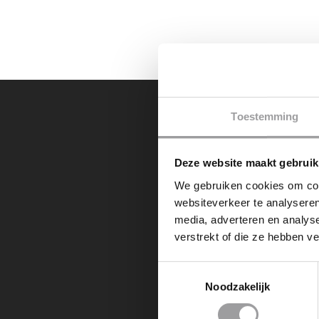
Toestemming
PRE
Deze website maakt gebruik
AANTAL UUR EX
We gebruiken cookies om cont
(SLIPCURSUS)(
websiteverkeer te analyseren
media, adverteren en analys
verstrekt of die ze hebben v
Toestemmingsselectie
Noodzakelijk