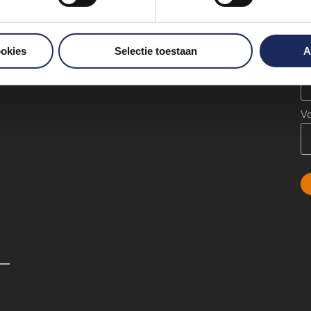
B
ookies
Selectie toestaan
A
.
E
V