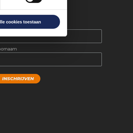
LIJF OP DE HOOGTE
lle cookies toestaan
*
-mail
oornaam