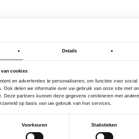
Details
VIOUS POST
NEXT POST
 van cookies
PERIENCE
AANTAL 
ent en advertenties te personaliseren, om functies voor social
PROMOTIE)
(LAMBOR
. Ook delen we informatie over uw gebruik van onze site met on
e. Deze partners kunnen deze gegevens combineren met andere i
erzameld op basis van uw gebruik van hun services.
Voorkeuren
Statistieken