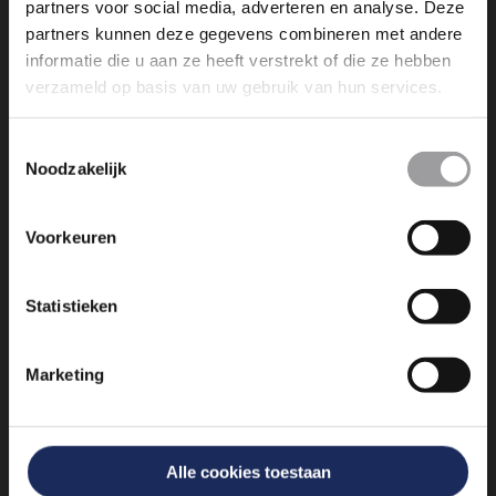
partners voor social media, adverteren en analyse. Deze
partners kunnen deze gegevens combineren met andere
informatie die u aan ze heeft verstrekt of die ze hebben
verzameld op basis van uw gebruik van hun services.
Dromen is leuk, maar dromen
Toestemmingsselectie
Noodzakelijk
werkelijkheid maken is nog veel
leuker. Wij maken die dromen
Voorkeuren
bereikbaar!
info@experienceevents.nl
Statistieken
+31 85 4897 651
Marketing
Vogelkersberg 5c 3755 BN
Eemnes
Alle cookies toestaan