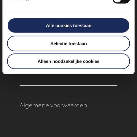
info@experienceevents.nl
+31 85 4897 651
Alle cookies toestaan
Vogelkersberg 5c 3755 BN
Selectie toestaan
Eemnes
Alleen noodzakelijke cookies
Algemene voorwaarden