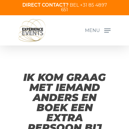
Skip
DIRECT CONTACT?
BEL +31 85 4897
651
to
main
content
MENU
IK KOM GRAAG
MET IEMAND
ANDERS EN
BOEK EEN
EXTRA
PERSOON BIJ