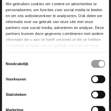
We gebruiken cookies om content en advertenties te
personaliseren, om functies voor social media te bieden
en om ons websiteverkeer te analyseren. Ook delen we
informatie over uw gebruik van onze site met onze
NEXT POST
partners voor social media, adverteren en analyse. Deze
IK KOM GRAAG MET IEMAND ANDERS EN
partners kunnen deze gegevens combineren met andere
BOEK EEN EXTRA PERSOON BIJ
informatie die u aan ze heeft verstrekt of die ze hebben
(HELIKOPTER)(GROUPON)
(DOORDEWEEKS)
verzameld op basis van uw gebruik van hun services.
Toestemmingsselectie
Noodzakelijk
Voorkeuren
Dromen is leuk, maar dromen
werkelijkheid maken is nog veel
Statistieken
leuker. Wij maken die dromen
bereikbaar!
Marketing