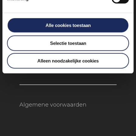
info@experienceevents.nl
+31 85 4897 651
Alle cookies toestaan
Vogelkersberg 5c 3755 BN
Selectie toestaan
Eemnes
Alleen noodzakelijke cookies
Algemene voorwaarden