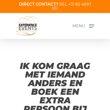
Skip
DIRECT CONTACT?
BEL +31 85 4897
651
to
main
content
MENU
IK KOM GRAAG
MET IEMAND
ANDERS EN
BOEK EEN
EXTRA
PERSOON BIJ