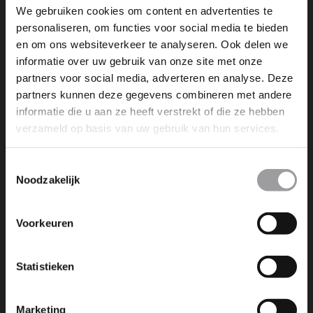
We gebruiken cookies om content en advertenties te
personaliseren, om functies voor social media te bieden
en om ons websiteverkeer te analyseren. Ook delen we
informatie over uw gebruik van onze site met onze
NEXT POST
partners voor social media, adverteren en analyse. Deze
IK KOM GRAAG MET IEMAND ANDERS EN
partners kunnen deze gegevens combineren met andere
BOEK EEN EXTRA PERSOON BIJ (RIB-
informatie die u aan ze heeft verstrekt of die ze hebben
BOOT)(VAKANTIEVEILINGEN)(WEEKEND)
verzameld op basis van uw gebruik van hun services.
Toestemmingsselectie
Noodzakelijk
Voorkeuren
Dromen is leuk, maar dromen
werkelijkheid maken is nog veel
Statistieken
leuker. Wij maken die dromen
bereikbaar!
Marketing