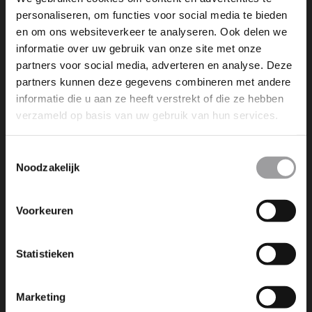
personaliseren, om functies voor social media te bieden
en om ons websiteverkeer te analyseren. Ook delen we
informatie over uw gebruik van onze site met onze
NEXT POST
partners voor social media, adverteren en analyse. Deze
WIL JE DE SLIPCURSUS VERLENGEN?
partners kunnen deze gegevens combineren met andere
(2UUR)(2PERS)(INSCHRIJVEN)
informatie die u aan ze heeft verstrekt of die ze hebben
verzameld op basis van uw gebruik van hun services.
Toestemmingsselectie
Noodzakelijk
Voorkeuren
Dromen is leuk, maar dromen
werkelijkheid maken is nog veel
leuker. Wij maken die dromen
Statistieken
bereikbaar!
Marketing
info@experienceevents.nl