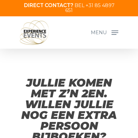
Skip
DIRECT CONTACT?
BEL +31 85 4897
651
to
main
content
MENU
JULLIE KOMEN
MET Z’N 2EN.
WILLEN JULLIE
NOG EEN EXTRA
PERSOON
BIJBOEKEN?