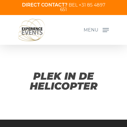
Skip
DIRECT CONTACT?
BEL +31 85 4897
651
to
main
content
MENU
PLEK IN DE
HELICOPTER