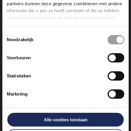
partners kunnen deze gegevens combineren met andere
informatie die u aan ze heeft verstrekt of die ze hebben
verzameld op basis van uw gebruik van hun services.
Dromen is leuk, maar dromen
Toestemmingsselectie
werkelijkheid maken is nog veel
Noodzakelijk
leuker. Wij maken die dromen
bereikbaar!
Voorkeuren
info@experienceevents.nl
Statistieken
+31 85 4897 651
Marketing
Vogelkersberg 5c 3755 BN
Eemnes
Alle cookies toestaan