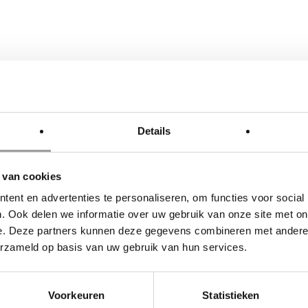
Details
 van cookies
VIOUS POST
NEXT POST
ent en advertenties te personaliseren, om functies voor social
5 MINUTEN
RIJTIJD 
. Ook delen we informatie over uw gebruik van onze site met on
XTRA RIT)
(ALLEEN
e. Deze partners kunnen deze gegevens combineren met andere i
TVEILING)
RIT)(TES
erzameld op basis van uw gebruik van hun services.
Voorkeuren
Statistieken