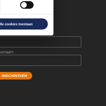
lle cookies toestaan
LIJF OP DE HOOGTE
*
-mail
oornaam