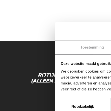
Toestemming
Deze website maakt gebruik
PRE
We gebruiken cookies om cont
RIJTIJD VERLENGEN MET 1
websiteverkeer te analyseren
(ALLEEN ANTWOORD JA OP E
media, adverteren en analys
(TESLA)(TICKE
verstrekt of die ze hebben v
Toestemmingsselectie
Noodzakelijk