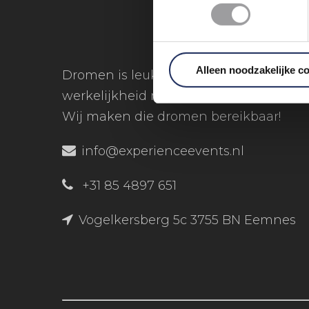
Alleen noodzakelijke c
Dromen is leuk, maar dromen
werkelijkheid maken is nog veel leuker
Wij maken die dromen bereikbaar!
info@experienceevents.nl
+31 85 4897 651
Vogelkersberg 5c 3755 BN Eemnes