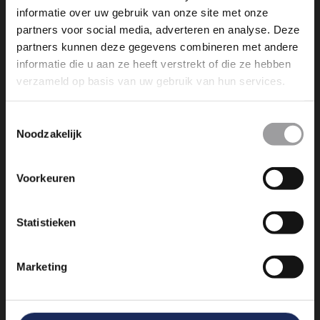
WIL JE DE SLIPCURSUS VERLENGEN?
informatie over uw gebruik van onze site met onze
(2UUR)(VOOGD - 2 PERS)
partners voor social media, adverteren en analyse. Deze
partners kunnen deze gegevens combineren met andere
informatie die u aan ze heeft verstrekt of die ze hebben
verzameld op basis van uw gebruik van hun services.
Toestemmingsselectie
Noodzakelijk
Dromen is leuk, maar dromen
werkelijkheid maken is nog veel
Voorkeuren
leuker. Wij maken die dromen
bereikbaar!
Statistieken
info@experienceevents.nl
Marketing
+31 85 4897 651
Vogelkersberg 5c 3755 BN