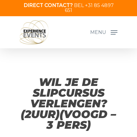
Skip
DIRECT CONTACT?
BEL +31 85 4897
651
to
main
content
MENU
WIL JE DE
SLIPCURSUS
VERLENGEN?
(2UUR)(VOOGD –
3 PERS)