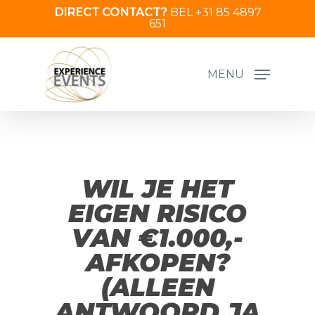
Skip
DIRECT CONTACT?
BEL +31 85 4897
651
to
main
content
MENU
WIL JE HET
EIGEN RISICO
VAN €1.000,-
AFKOPEN?
(ALLEEN
ANTWOORD JA