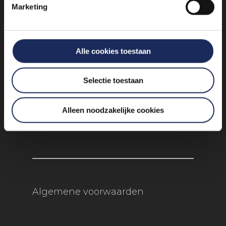
Marketing
bereikbaar!
info@experienceevents.nl
Alle cookies toestaan
+31 85 4897 651
Selectie toestaan
Vogelkersberg 5c 3755 BN
Eemnes
Alleen noodzakelijke cookies
Algemene voorwaarden