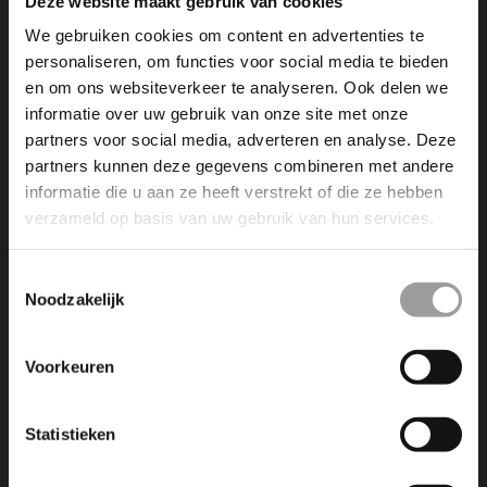
Deze website maakt gebruik van cookies
We gebruiken cookies om content en advertenties te
personaliseren, om functies voor social media te bieden
en om ons websiteverkeer te analyseren. Ook delen we
informatie over uw gebruik van onze site met onze
partners voor social media, adverteren en analyse. Deze
NEXT POST
partners kunnen deze gegevens combineren met andere
WIL JE HET EIGEN RISICO VAN €1.000,-
informatie die u aan ze heeft verstrekt of die ze hebben
AFKOPEN? (ALLEEN ANTWOORD JA BIJ
EXTRA PERSOON - 2E PERS)(SLIPCURSUS)
verzameld op basis van uw gebruik van hun services.
(TICKETVEILING)
Toestemmingsselectie
Noodzakelijk
Voorkeuren
Dromen is leuk, maar dromen
Statistieken
werkelijkheid maken is nog veel
leuker. Wij maken die dromen