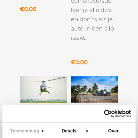
een slipcursus
€
0.00
leer je alle do’s
en don’ts als je
auto in een slip
raakt.
€
0.00
TOEVOEGEN
TOEVOEGEN
GROUPON:
SLAJESLAG:
AAN
AAN
VLIEGEN IN
RIJDEN IN EEN
WINKELWAGEN
WINKELWAGEN
EEN
AUDI R8
Toestemming
Details
Over
HELIKOPTER
Stap in de Audi