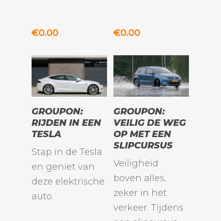
€
0.00
€
0.00
TOEVOEGEN
TOEVOEGEN
GROUPON:
GROUPON:
AAN
AAN
RIJDEN IN EEN
VEILIG DE WEG
WINKELWAGEN
WINKELWAGEN
TESLA
OP MET EEN
SLIPCURSUS
Stap in de Tesla
Veiligheid
en geniet van
boven alles,
deze elektrische
zeker in het
auto.
verkeer. Tijdens