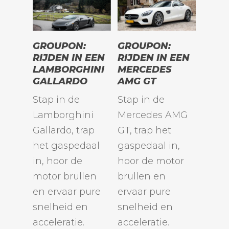
TOEVOEGEN
TOEVOEGEN
GROUPON:
GROUPON:
AAN
AAN
RIJDEN IN EEN
RIJDEN IN EEN
WINKELWAGEN
WINKELWAGEN
LAMBORGHINI
MERCEDES
GALLARDO
AMG GT
Stap in de
Stap in de
Lamborghini
Mercedes AMG
Gallardo, trap
GT, trap het
het gaspedaal
gaspedaal in,
in, hoor de
hoor de motor
motor brullen
brullen en
en ervaar pure
ervaar pure
snelheid en
snelheid en
acceleratie.
acceleratie.