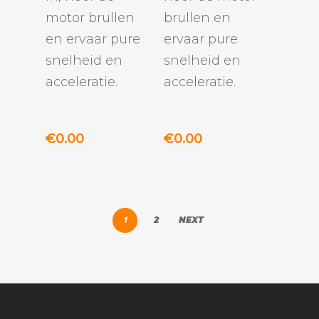
motor brullen
brullen en
en ervaar pure
ervaar pure
snelheid en
snelheid en
acceleratie.
acceleratie.
€
0.00
€
0.00
1
2
NEXT