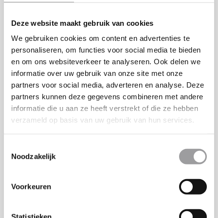
Laat de
R8, trap het
Deze website maakt gebruik van cookies
adrenaline maar
gaspedaal in,
stromen en
We gebruiken cookies om content en advertenties te
hoor de motor
personaliseren, om functies voor social media te bieden
maak een
brullen en
en om ons websiteverkeer te analyseren. Ook delen we
onvergetelijke
ervaar pure
informatie over uw gebruik van onze site met onze
vlucht met de
snelheid en
partners voor social media, adverteren en analyse. Deze
stilste
partners kunnen deze gegevens combineren met andere
acceleratie.
informatie die u aan ze heeft verstrekt of die ze hebben
eenmotorige
verzameld op basis van uw gebruik van hun services.
turbine
€
0.00
helikopter!
Toestemmingsselectie
Noodzakelijk
€
0.00
Voorkeuren
Statistieken