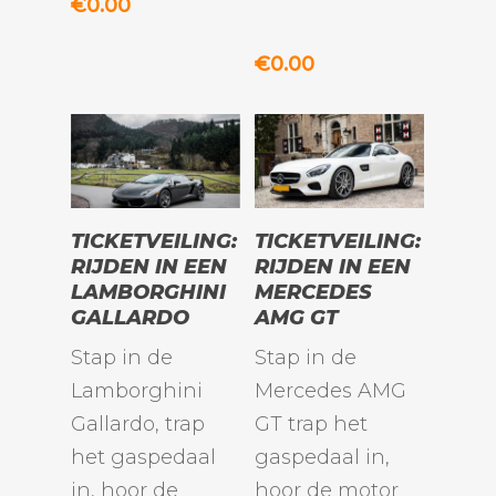
€
0.00
€
0.00
TOEVOEGEN
TOEVOEGEN
TICKETVEILING:
TICKETVEILING:
AAN
AAN
RIJDEN IN EEN
RIJDEN IN EEN
WINKELWAGEN
WINKELWAGEN
LAMBORGHINI
MERCEDES
GALLARDO
AMG GT
Stap in de
Stap in de
Lamborghini
Mercedes AMG
Gallardo, trap
GT trap het
het gaspedaal
gaspedaal in,
in, hoor de
hoor de motor