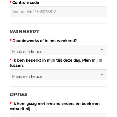
*
Controle code
Verkoopprijs
WANNEER?
Voucher zonder
Ja
Nee
*
Doordeweeks of in het weekend?
datum
Maak een keuze
*
Ik ben beperkt in mijn tijd deze dag. Plan mij in
Plaats
tussen:
Maak een keuze
Datum
OPTIES
*
Ik kom graag met iemand anders en boek een
Details
*
extra rit bij