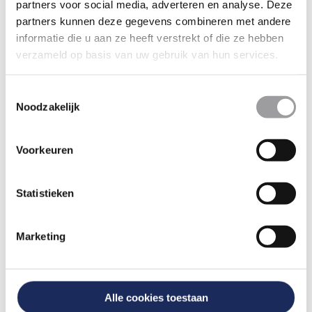
partners voor social media, adverteren en analyse. Deze
Maak een keuze
Tekst op voucher
partners kunnen deze gegevens combineren met andere
informatie die u aan ze heeft verstrekt of die ze hebben
verzameld op basis van uw gebruik van hun services.
Opmerking of vraag?
Toestemmingsselectie
Noodzakelijk
Voorkeuren
Statistieken
UW BESTELLING
Marketing
Je hebt nog niet alle vragen
beantwoord.
Totaal opties:
Totaal:
Alle cookies toestaan