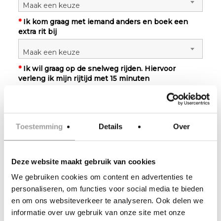
Maak een keuze
*
Ik kom graag met iemand anders en boek een
Details voor
extra rit bij
voucher
Maak een keuze
*
Ik wil graag op de snelweg rijden. Hiervoor
verleng ik mijn rijtijd met 15 minuten
Aantal minuten
Maak een keuze
*
Wil je het eigen risico van €2500,- afkopen?
Opmerking of
Toestemming
Details
Over
Maak een keuze
vraag?
*
Ik wil mijn experience graag laten vastleggen op
Deze website maakt gebruik van cookies
video
Naam op
We gebruiken cookies om content en advertenties te
Maak een keuze
personaliseren, om functies voor social media te bieden
voucher
*
Wil je een omboekgarantie aanschaffen en tot 48
en om ons websiteverkeer te analyseren. Ook delen we
uur voor deelname kunnen verzetten?
informatie over uw gebruik van onze site met onze