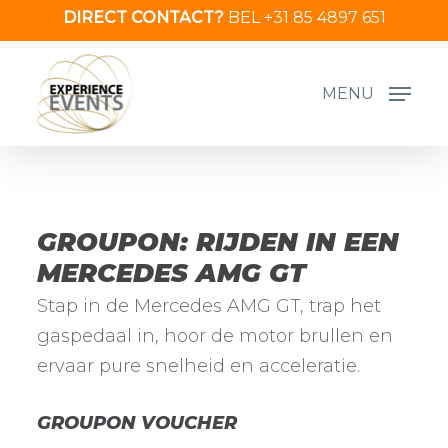
Skip
DIRECT CONTACT?
BEL +31 85 4897 651
to
main
MENU
content
GROUPON: RIJDEN IN EEN
MERCEDES AMG GT
Stap in de Mercedes AMG GT, trap het
gaspedaal in, hoor de motor brullen en
ervaar pure snelheid en acceleratie.
GROUPON VOUCHER
Vouchercode