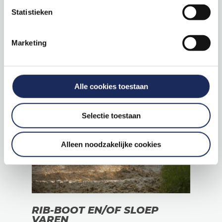
het stuur van een Tesla plaats-
Statistieken
genomen. Wat een acceleratie!
v.a. €99,00
Marketing
KOOP DIRECT EEN VOUCHER
VERTEL ME MEER
Alle cookies toestaan
Selectie toestaan
Alleen noodzakelijke cookies
RIB-BOOT EN/OF SLOEP
VAREN