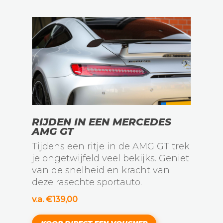
RIJDEN IN EEN MERCEDES
AMG GT
Tijdens een ritje in de AMG GT trek
je ongetwijfeld veel bekijks. Geniet
van de snelheid en kracht van
deze rasechte sportauto.
v.a. €139,00