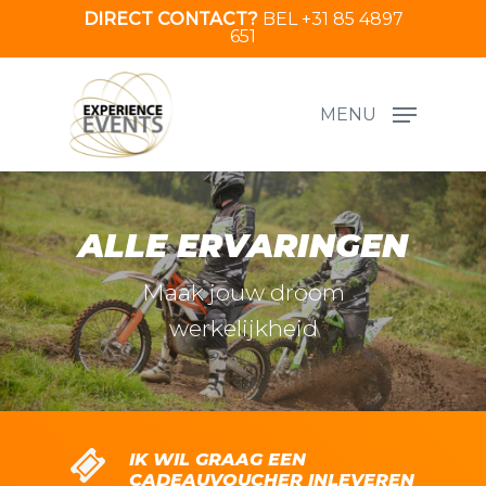
Skip
DIRECT CONTACT?
BEL +31 85 4897
651
to
main
content
MENU
ALLE ERVARINGEN
Maak jouw droom
werkelijkheid
IK WIL GRAAG EEN
CADEAUVOUCHER INLEVEREN