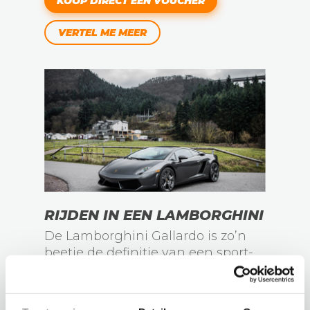
KOOP DIRECT EEN VOUCHER
VERTEL ME MEER
RIJDEN IN EEN LAMBORGHINI
De Lamborghini Gallardo is zo’n
beetje de definitie van een sport-
wagen. Voel je vrij terwijl je met
deze gave bak over de weg rijdt.
v.a. €169,00