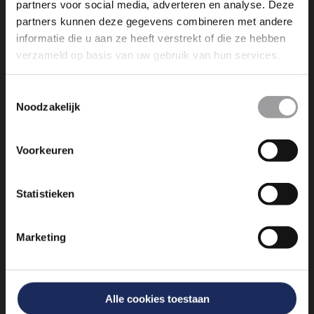
partners voor social media, adverteren en analyse. Deze
partners kunnen deze gegevens combineren met andere
informatie die u aan ze heeft verstrekt of die ze hebben
verzameld op basis van uw gebruik van hun services.
Dromen is leuk, maar dromen
Toestemmingsselectie
Noodzakelijk
werkelijkheid maken is nog veel
leuker. Wij maken die dromen
Voorkeuren
bereikbaar!
info@experienceevents.nl
Statistieken
+31 85 4897 651
Marketing
Vogelkersberg 5c 3755 BN
Eemnes
Alle cookies toestaan