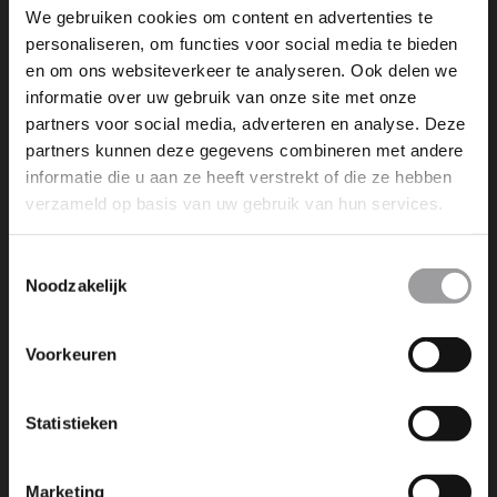
We gebruiken cookies om content en advertenties te
personaliseren, om functies voor social media te bieden
en om ons websiteverkeer te analyseren. Ook delen we
informatie over uw gebruik van onze site met onze
partners voor social media, adverteren en analyse. Deze
NEXT POST
partners kunnen deze gegevens combineren met andere
ARRANGEMENT (SLIPCURSUS)
informatie die u aan ze heeft verstrekt of die ze hebben
(INSCHRIJVEN)
verzameld op basis van uw gebruik van hun services.
Toestemmingsselectie
Noodzakelijk
Voorkeuren
Dromen is leuk, maar dromen
werkelijkheid maken is nog veel
Statistieken
leuker. Wij maken die dromen
bereikbaar!
Marketing