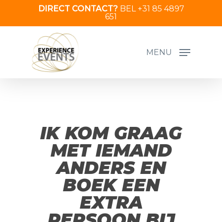
Skip
DIRECT CONTACT?
BEL +31 85 4897
651
to
main
content
MENU
IK KOM GRAAG
MET IEMAND
ANDERS EN
BOEK EEN
EXTRA
PERSOON BIJ