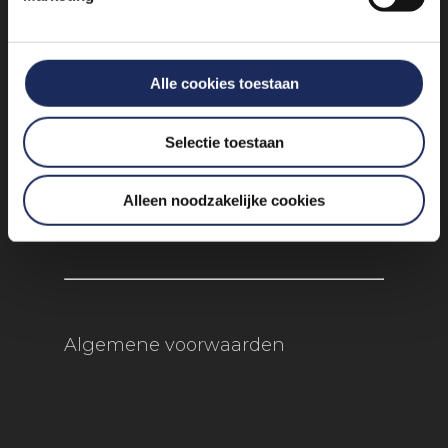
info@experienceevents.nl
+31 85 4897 651
Alle cookies toestaan
Vogelkersberg 5c 3755 BN
Selectie toestaan
Eemnes
Alleen noodzakelijke cookies
Algemene voorwaarden